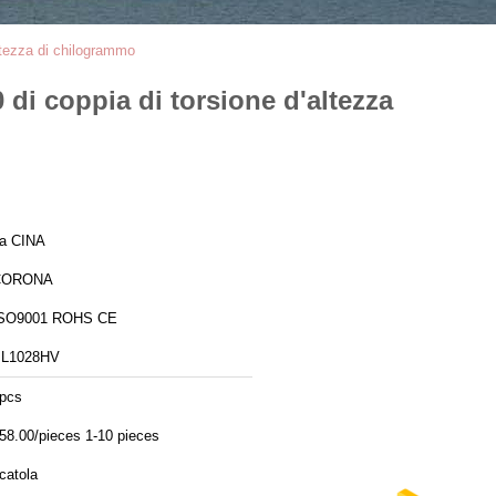
ltezza di chilogrammo
di coppia di torsione d'altezza
a CINA
CORONA
SO9001 ROHS CE
L1028HV
pcs
58.00/pieces 1-10 pieces
catola