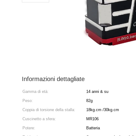
Informazioni dettagliate
Gamma di età:
14 anni & su
Peso:
82g
Coppia di torsione della stalla:
18kg.cm /30kg.cm
Cuscinetto a sfera:
MR106
Potere:
Batteria