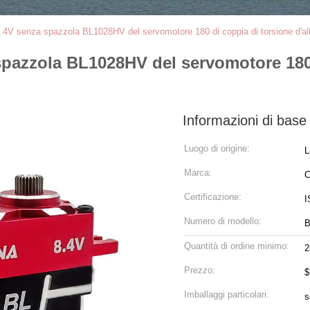
 8.4V senza spazzola BL1028HV del servomotore 180 di coppia di torsione d'a
spazzola BL1028HV del servomotore 180 
Informazioni di base
Luogo di origine:
L
Marca:
Certificazione:
I
Numero di modello:
B
Quantità di ordine minimo:
2
Prezzo:
$
Imballaggi particolari:
s