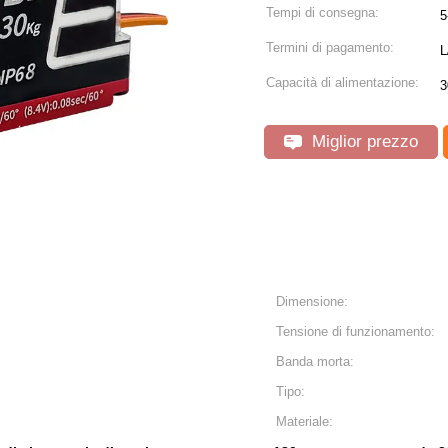
Tempi di consegna:
5
Termini di pagamento:
L
Capacità di alimentazione:
Miglior prezzo
Dimensione:
Tensione di funzionamento:
Banda morta:
Tipo:
Materiale: