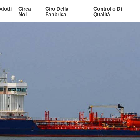
dotti
Circa
Giro Della
Controllo Di
Noi
Fabbrica
Qualità