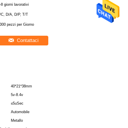
-8 giorni lavorativi
/C, D/A, D/P, T/T
3000 pezzi per Giorno
Contattaci
40*21*38mm
5v-8.4v
≤5uSec
Automobile
Metallo