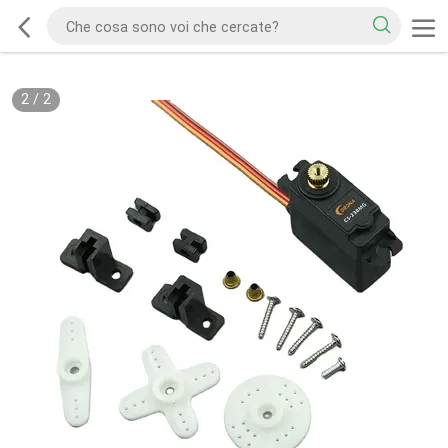
2
/
2