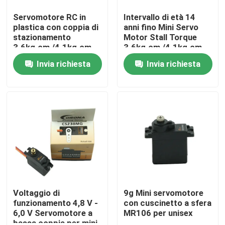
Servomotore RC in
Intervallo di età 14
plastica con coppia di
anni fino Mini Servo
stazionamento
Motor Stall Torque
3.6kg.cm /4.1kg.cm
3.6kg.cm /4.1kg.cm
Perfetto per la
Velocità 0.12sec/60°
Invia richiesta
Invia richiesta
prototipazione
Casa
Prodotti
Voltaggio di
9g Mini servomotore
funzionamento 4,8 V -
con cuscinetto a sfera
6,0 V Servomotore a
MR106 per unisex
Circa noi
bassa coppia per mini-