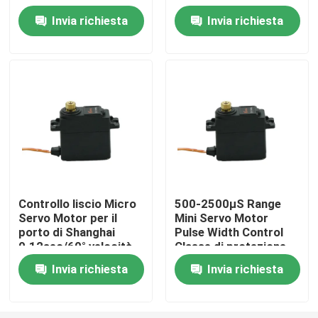
servo
Invia richiesta
Invia richiesta
Giro della fabbrica
Controllo di qualità
Contattici
Richieda una citazione
Controllo liscio Micro
500-2500μS Range
Servo Motor per il
Mini Servo Motor
Servomotore di RC
porto di Shanghai
Pulse Width Control
0.12sec/60° velocità
Classe di protezione
IP65
Mini Servo Motor
Invia richiesta
Invia richiesta
Servomotore standard