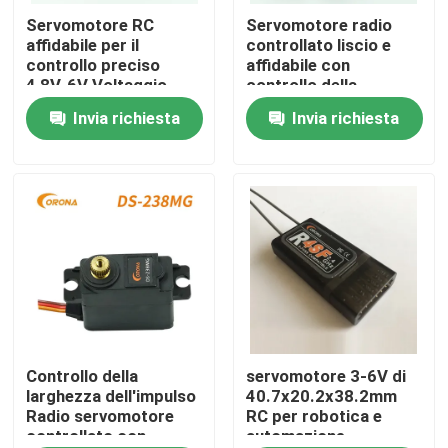
Servomotore RC
Servomotore radio
affidabile per il
controllato liscio e
Giro della fabbrica
controllo preciso
affidabile con
4,8V-6V Voltaggio
controllo della
300mm Lunghezza del
larghezza dell'impulso
Invia richiesta
Invia richiesta
Controllo di qualità
cavo del connettore
1.5kg.cm 4.8V
Contattici
Richieda una citazione
Servomotore di RC
Mini Servo Motor
Controllo della
servomotore 3-6V di
larghezza dell'impulso
40.7x20.2x38.2mm
Radio servomotore
RC per robotica e
controllato con
automazione
Servomotore standard