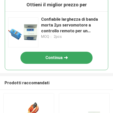
Ottieni il miglior prezzo per
Confiabile larghezza di banda
morta 2μs servomotore a
controllo remoto per un
controllo accurato
MOQ： 2pcs
Continua
Prodotti raccomandati