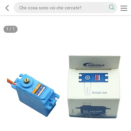
1
/
1