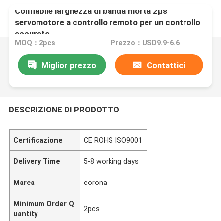
Confiabile larghezza di banda morta 2μs
servomotore a controllo remoto per un controllo
accurato
MOQ：2pcs
Prezzo：USD9.9-6.6
Miglior prezzo
Contattici
DESCRIZIONE DI PRODOTTO
Certificazione
CE ROHS ISO9001
Delivery Time
5-8 working days
Marca
corona
Minimum Order Q
2pcs
uantity