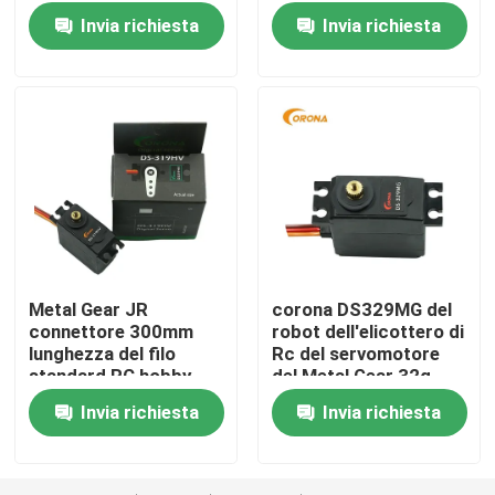
V per la robotica
del cavo di
Invia richiesta
Invia richiesta
interna
collegamento
Metal Gear JR
corona DS329MG del
connettore 300mm
robot dell'elicottero di
Casa
lunghezza del filo
Rc del servomotore
standard RC hobby
del Metal Gear 32g
servomotore
servo
Invia richiesta
Invia richiesta
Prodotti
Circa noi